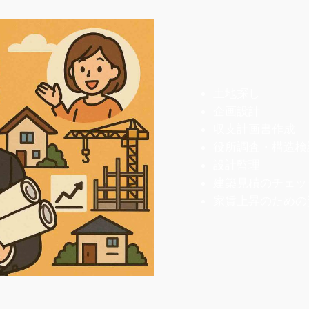
土地探し
企画設計
収支計画書作成
役所調査・構造検
設計監理
建築見積のチェッ
家賃上昇のための