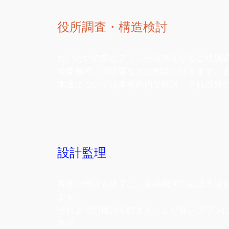
役所調査・構造検討
だいたいの想定プランが出来上がると役所
検査機関、消防署などに相談に行きます。
木造については事務所内で検討。それ以外
設計監理
各種の検討も終了し、金融機関の融資承認
ます。
それまでの検討を踏まえ、より良いプラン
捻出。