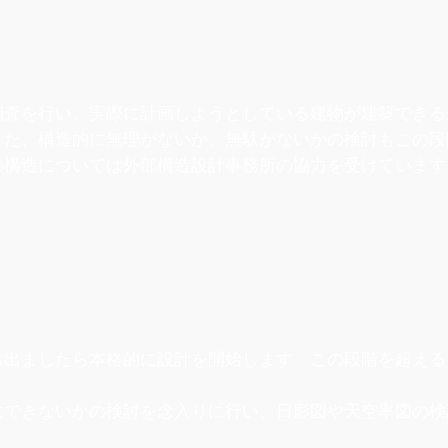
調査を行い、実際に計画しようとしている建物が建築できる
また、構造的に無理がないか、無駄がないかの検討もこの段
の構造については外部構造設計事務所の協力を受けています
も出ましたら本格的に設計を開始します。この段階を超える
にできないかの検討を念入りに行い、日影図や天空率図の検