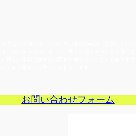
建築中には現場が正しく進んでいるかの確認（監理）を行い
ぎてしまいそうな時、少しでも早く完成イメージを市場に出
なと思えば早朝に建物完成写真を撮影にいくこともあります
めにできる限りのお手伝いをしています。
お問い合わせフォーム