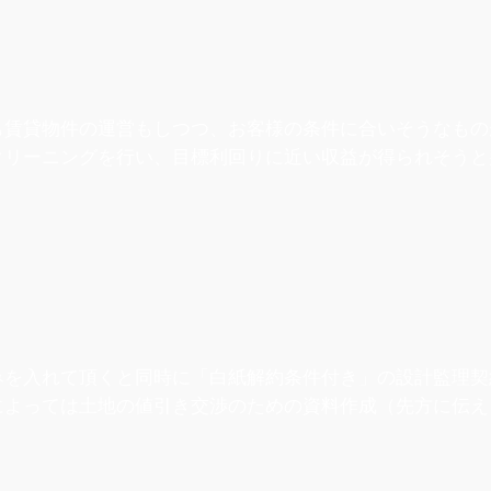
も賃貸物件の運営もしつつ、お客様の条件に合いそうなもの
クリーニングを行い、目標利回りに近い収益が得られそうと
みを入れて頂くと同時に「白紙解約条件付き」の設計監理契
によっては土地の値引き交渉のための資料作成（先方に伝え