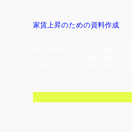
家賃上昇のための資料作成
家賃をあげるために細やかな設計を行い、
建物完成時期に合わせ、例えば繁忙期を過
スを作成しますし、募集開始後初動が鈍い
大家様と一体となり、事業を成功させるた