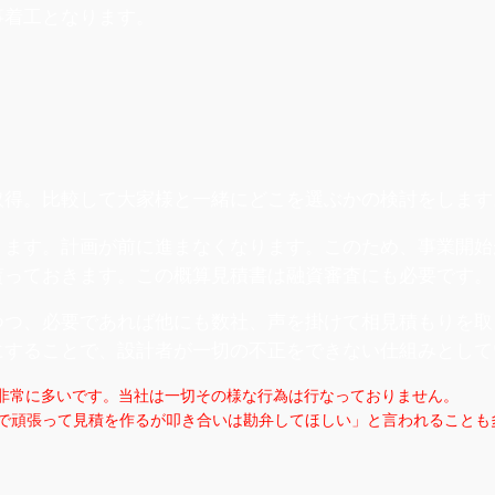
事着工となります。
取得。比較して大家様と一緒にどこを選ぶかの検討をします
ります。計画が前に進まなくなります。このため、事業開始
貰っておきます。この概算見積書は融資審査にも必要です。
つつ、必要であれば他にも数社、声を掛けて相見積もりを取
にすることで、設計者が一切の不正をできない仕組みとして
非常に多いです。当社は一切その様な行為は行なっておりません。
リまで頑張って見積を作るが叩き合いは勘弁してほしい」と言われること