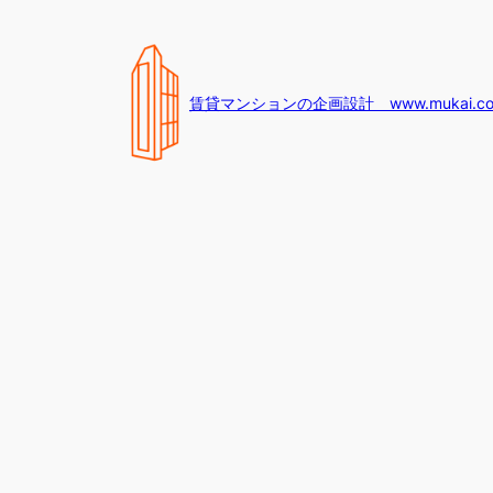
内
容
を
ス
賃貸マンションの企画設計 www.mukai.c
キ
ッ
プ