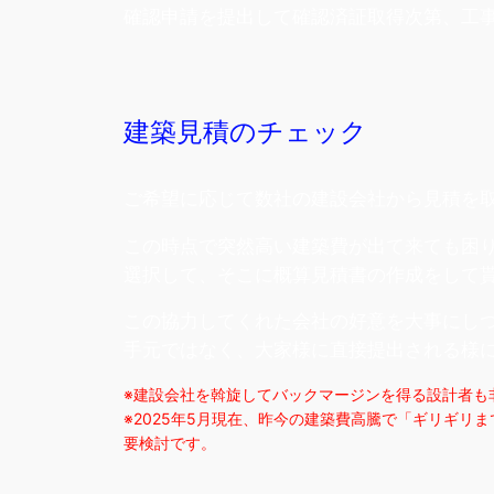
確認申請を提出して確認済証取得次第、工
建築見積のチェック
ご希望に応じて数社の建設会社から見積を
この時点で突然高い建築費が出て来ても困
選択して、そこに概算見積書の作成をして
この協力してくれた会社の好意を大事にし
手元ではなく、大家様に直接提出される様
※建設会社を斡旋してバックマージンを得る設計者も
※2025年5月現在、昨今の建築費高騰で「ギリギ
要検討です。