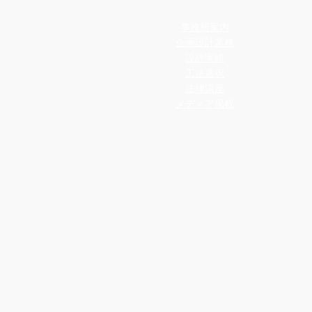
事務所案内
企画設計業務
設計実績
工法選択
法律講座
メディア掲載