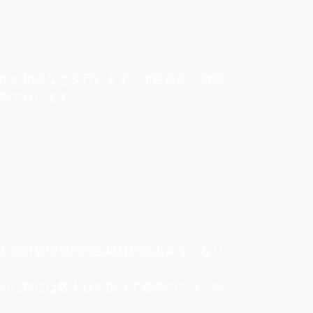
かの相談などを行います。市区役所、確認
階で行います。
。
と設計監理契約の白紙解約は出来なくなり
討に時には数十日を掛けて最高のプランを